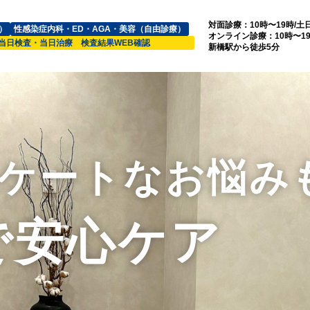
対面診療：10時〜19時/土
）
性感染症内科・ED・AGA・美容（自由診療）
オンライン診療：10時〜1
当日検査・当日治療 検査結果WEB確認
新橋駅から徒歩5分
ケートなお悩み
で安心ケア