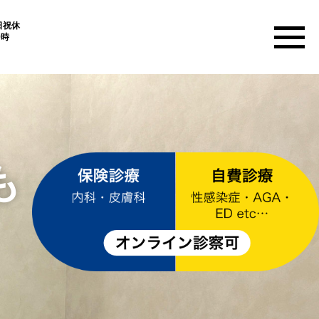
日祝休
9時
も